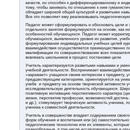
качеств, он способен к дифференцированному и инд
тому, чтобы занимать по отношению к ним гуманистич
обладает широкой общей культурой и развитыми нав
Все это позволяет ему реализовывать педагогическу
Педагог может сформулировать и обосновать цели и з
отдельного занятия формулируются на основе, как н
особенностей обучающихся. Педагог может корректир
обучающихся, выявленного уровня их развития, учеб
формулирование индивидуальных учебных целей курс
взаимодействия осуществляется преимущественно по
квалификации по совершенствованию всех показател
вовлекать школьников в процесс постановки цели.
Учитель характеризуется развитыми навыками и ум
учебной деятельности. Воспринимает взаимодействие
«заражает» учащихся своим интересом к предмету, у
предшествующим категориям, ориентируется на уник
учебе и предмету на основе творческой активности 
исследовательскую деятельность обучающихся. Широ
позитивную мотивацию перспективного характера (це
жизни, перспектив профессии, возможностей достичь 
и др.), стимулирует творческую активность ученика,
ученика к совместной деятельности.
Учитель в совершенстве владеет содержанием своего
форм обучения и воспитания или (и) самостоятельно
педагогические технологии или их элементы, которы
разнообразные, в том числе исследовательские и оп