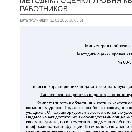
МЕТОДИКА ОЦЕНКИ УРОВНЯ К
РАБОТНИКОВ
Дата публикации: 31.03.2016 20:05:14
Министерство образова
Методика оценки уровня кв
№ 03-3
Типовые характеристики педагога, соответствующ
Типовая характеристика педагога, соответст
Компетентность в области личностных качеств сфо
возможном уровне. Педагог способен к тонкому, точ
учащихся. Он характеризуется высокой степенью удо
Педагог имеет достаточно высокий уровень общей кул
своем предмете, но и в смежных предметных областях
профессиональные функции. Возможно сочетание отн
самоорганизованности, что позволяет компенсироват