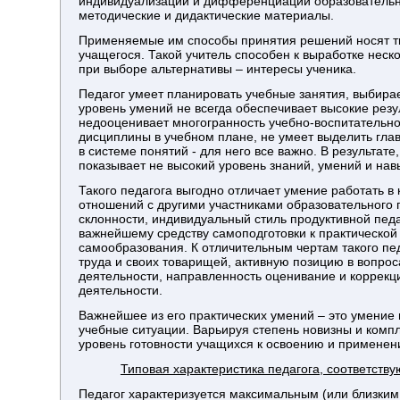
индивидуализации и дифференциации образовательн
методические и дидактические материалы.
Применяемые им способы принятия решений носят тв
учащегося. Такой учитель способен к выработке нес
при выборе альтернативы – интересы ученика.
Педагог умеет планировать учебные занятия, выбира
уровень умений не всегда обеспечивает высокие резу
недооценивает многогранность учебно-воспитательно
дисциплины в учебном плане, не умеет выделить глав
в системе понятий - для него все важно. В результат
показывает не высокий уровень знаний, умений и нав
Такого педагога выгодно отличает умение работать в
отношений с другими участниками образовательного 
склонности, индивидуальный стиль продуктивной педа
важнейшему средству самоподготовки к практическо
самообразования. К отличительным чертам такого пед
труда и своих товарищей, активную позицию в вопро
деятельности, направленность оценивание и коррекц
деятельности.
Важнейшее из его практических умений – это умение 
учебные ситуации. Варьируя степень новизны и компл
уровень готовности учащихся к освоению и применен
Типовая характеристика педагога, соответст
Педагог характеризуется максимальным (или близким 