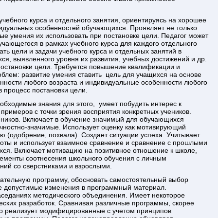
 учебного курса и отдельного занятия, ориентируясь на хорошее
видуальных особенностей обучающихся. Проявляет не только
е умения их использовать при постановке цели. Педагог может
бучающегося в рамках учебного курса для каждого отдельного
ть цели и задачи учебного курса и отдельных занятий в
ся, выявленного уровня их развития, учебных достижений и др.
постановки цели. Требуется повышение квалификации и
блем: развитие умения ставить цель для учащихся на основе
енности любого возраста и индивидуальные особенности любого
в процесс постановки цели.
обходимые знания для этого, умеет побудить интерес к
 примеров с точки зрения восприятия конкретных учеников.
еников. Включает в обучение значимый для обучающихся
чностно-значимые. Использует оценку как мотивирующий
ю (одобрение, похвала). Создает ситуации успеха. Учитывает
оты и использует взаимное сравнение и сравнение с прошлыми
ся. Включает мотивацию на позитивное отношение к школе,
лементы соотнесения школьного обучения с личным
ний со сверстниками и взрослыми.
вательную программу, обосновать самостоятельный выбор
ые допустимые изменения в программный материал.
аседаниях методического объединения. Имеет некоторое
еских разработок. Сравнивая различные программы, скорее
но реализует модифицированные с учетом принципов