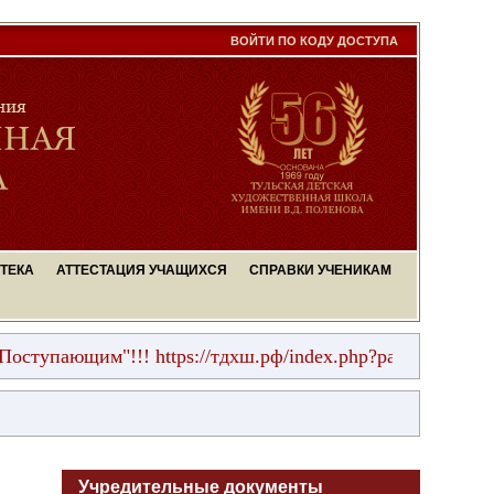
ВОЙТИ ПО КОДУ ДОСТУПА
ТЕКА
АТТЕСТАЦИЯ УЧАЩИХСЯ
СПРАВКИ УЧЕНИКАМ
м"!!! https://тдхш.рф/index.php?page=postupayuschim&i
Учредительные документы