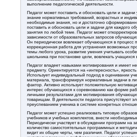
выполнение педагогической деятельности.
Педагог может поставить и обосновать цели и задачи
знание нормативных требований, возрастных и инди
необходимые знания, но и достаточно сформированны
поставить и обосновать цели и задачи для каждого о
занятия по любой теме. Педагог может откорректирова
зависимости от образовательных запросов обучающих
Он периодически вовлекает обучающихся в процесс 
коррекционная работа для устранения возможных про
темы любого урока, развитие умения учитывать особ
школьника при постановке цели, вовлекать учащихся 
Педагог владеет навыками мотивирования и имеет не
предмету. Ориентируется на «интересность», яркость
Использует индивидуальный подход в оценивании уч
материала, трансформируя нормативные задачи в ли
фактор. Активно использует положительную мотиваци
интерес обучающихся к соревнованию как форме раб
личными результатами для мотивирования обучающих
товарищам. В деятельности педагога присутствуют э
преуспеванием ученика в системе конкретных отноше
Педагог может успешно реализовать типовую образо
учебников и учебных комплектов, внести необходим
Периодически участвует в обсуждении программ на з
количество самостоятельных программных и методич
видит их общие черты, чем различия. Педагог успеш