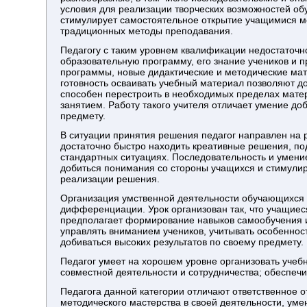
условия для реализации творческих возможностей об
стимулирует самостоятельное открытие учащимися м
традиционных методы преподавания.
Педагогу с таким уровнем квалификации недостаточн
образовательную программу, его знание учеников и 
программы, новые дидактические и методические мат
готовность осваивать учебный материал позволяют до
способен перестроить в необходимых пределах мате
занятием. Работу такого учителя отличает умение д
предмету.
В ситуации принятия решения педагог направлен на р
достаточно быстро находить креативные решения, п
стандартных ситуациях. Последовательность и умен
добиться понимания со стороны учащихся и стимулир
реализации решения.
Организация умственной деятельности обучающихся 
дифференциации. Урок организован так, что учащие
предполагает формирование навыков самообучения и
управлять вниманием учеников, учитывать особенно
добиваться высоких результатов по своему предмету.
Педагог умеет на хорошем уровне организовать уче
совместной деятельности и сотрудничества; обеспечи
Педагога данной категории отличают ответственное 
методического мастерства в своей деятельности, ум