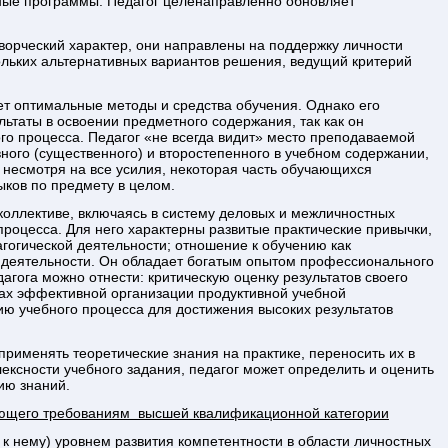
ые программы. Педагог целенаправленно обновляет
орческий характер, они направлены на поддержку личности
кольких альтернативных вариантов решения, ведущий критерий
ет оптимальные методы и средства обучения. Однако его
льтаты в освоении предметного содержания, так как он
го процесса. Педагог «не всегда видит» место преподаваемой
ного (существенного) и второстепенного в учебном содержании,
е, несмотря на все усилия, некоторая часть обучающихся
ыков по предмету в целом.
 коллективе, включаясь в систему деловых и межличностных
процесса. Для него характерны развитые практические привычки,
гогической деятельности; отношение к обучению как
й деятельности. Он обладает богатым опытом профессионального
агога можно отнести: критическую оценку результатов своего
сах эффективной организации продуктивной учебной
ию учебного процесса для достижения высоких результатов
применять теоретические знания на практике, переносить их в
ексности учебного задания, педагог может определить и оценить
ию знаний.
вующего требованиям высшей квалификационной категории
к нему) уровнем развития компетентности в области личностных