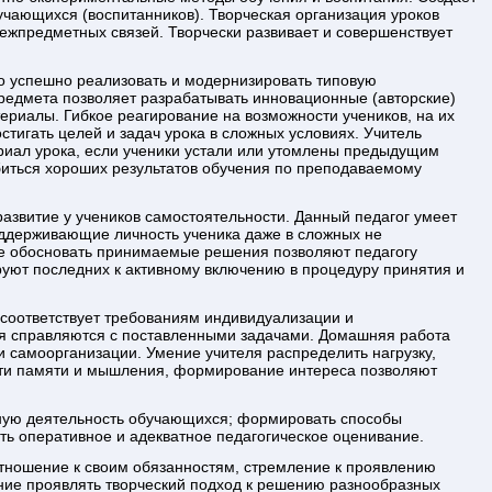
учающихся (воспитанников). Творческая организация уроков
ежпредметных связей. Творчески развивает и совершенствует
о успешно реализовать и модернизировать типовую
предмета позволяет разрабатывать инновационные (авторские)
ериалы. Гибкое реагирование на возможности учеников, на их
стигать целей и задач урока в сложных условиях. Учитель
риал урока, если ученики устали или утомлены предыдущим
обиться хороших результатов обучения по преподаваемому
азвитие у учеников самостоятельности. Данный педагог умеет
оддерживающие личность ученика даже в сложных не
ие обосновать принимаемые решения позволяют педагогу
уют последних к активному включению в процедуру принятия и
соответствует требованиям индивидуализации и
ся справляются с поставленными задачами. Домашняя работа
 самоорганизации. Умение учителя распределить нагрузку,
сти памяти и мышления, формирование интереса позволяют
бную деятельность обучающихся; формировать способы
ть оперативное и адекватное педагогическое оценивание.
отношение к своим обязанностям, стремление к проявлению
ение проявлять творческий подход к решению разнообразных