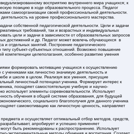
ивидуализированному восприятию внутреннего мира учащихся; к
ескую позицию в ходе образовательного процесса. Педагог
ыками самоорганизации своей профессиональной деятельности.
ю деятельность на уровне профессионального мастерства.
адачи собственной педагогической деятельности. Цели и задачи
ормативных требований, так и возрастных и индивидуальных
овать цели и задачи в зависимости от образовательных запросов
ных достижений и др. Педагог может вовлечь обучающихся в
а и отдельных занятий. Построение педагогического
 типу субъект-субъектных отношений. Возможно повышение
ей компетенции целеполагания, особенно развитию умения
ениями формировать мотивацию учащихся к осуществлению
 с учениками как личностно значимую деятельность и
чебе и школе в целом. Реализуя все умения, присущие
альный личностный потенциал ученика. Формирует интерес к
ученика, поощряет самостоятельную учебную и научно-
ко использует элементы соревновательности. Использует
нность обучения в общей системе образования, для будущей
экономического, социального благополучия для данного ученика
 поощряет самомотивацию как личностную ценность, направляет
 предмета и осуществляет оптимальный отбор методов, средств,
 разрабатывает, апробирует и успешно применяет
е могут быть рекомендованы к распространению. Использует
ытно-экспериментальные методы обучения и воспитания. Создает