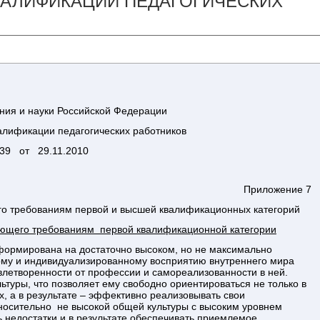
ВАЛИФИКАЦИИ ПЕДАГОГИЧЕСКИХ
ния и науки Российской Федерации
алификации педагогических работников
39 от 29.11.2010
Приложение 7
его требованиям первой и высшей квалификационных категорий
вующего требованиям первой квалификационной категории
рмирована на достаточно высоком, но не максимально
ному и индивидуализированному восприятию внутреннего мира
влетворенности от профессии и самореализованности в ней.
ьтуры, что позволяет ему свободно ориентироваться не только в
, а в результате – эффективно реализовывать свои
осительно не высокой общей культуры с высоким уровнем
ь недостатки и в результате обеспечивать приемлемое