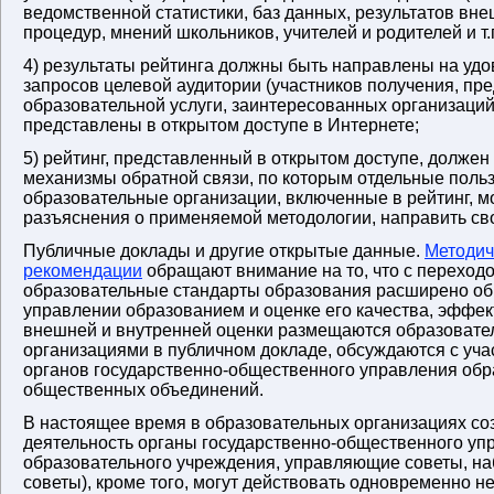
ведомственной статистики, баз данных, результатов вн
процедур, мнений школьников, учителей и родителей и т.п
4) результаты рейтинга должны быть направлены на уд
запросов целевой аудитории (участников получения, пр
образовательной услуги, заинтересованных организаций
представлены в открытом доступе в Интернете;
5) рейтинг, представленный в открытом доступе, должен
механизмы обратной связи, по которым отдельные поль
образовательные организации, включенные в рейтинг, м
разъяснения о применяемой методологии, направить св
Публичные доклады и другие открытые данные.
Методич
рекомендации
обращают внимание на то, что с переход
образовательные стандарты образования расширено об
управлении образованием и оценке его качества, эффе
внешней и внутренней оценки размещаются образоват
организациями в публичном докладе, обсуждаются с уч
органов государственно-общественного управления об
общественных объединений.
В настоящее время в образовательных организациях со
деятельность органы государственно-общественного уп
образовательного учреждения, управляющие советы, н
советы), кроме того, могут действовать одновременно н