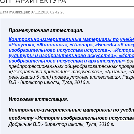
ОП "АРХИТЕКТУРА"
Дата публикации: 07.12.2016 02:42:28
Промежуточная аттестация.
Контрольно-измерительные материалы по учеб
«Рисунок», «Живопись», «Пленэр», «Беседы об ис
изобразительного искусства искусств», «Истор
культуры и изобразительного искусства», «Ист
изобразительного искусства и архитектуры»
до
предпрофессиональных общеобразовательных програ
«Декоративно-прикладное творчество», «Дизайн», «
реализации 5 лет) промежуточная аттестация. Раз
В.В.- директор школы, Тула, 2016 г.
Итоговая аттестация.
Контрольно-измерительны
е
материал
ы
по учеб
предмету
«
История изобразительного искусств
Добрынин В.В.- директор школы, Тула, 2018 г.