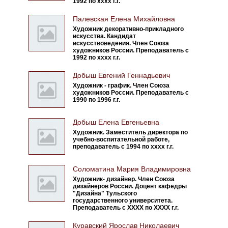
1992 по хххх г.г.
Палевская Елена Михайловна
Художник декоративно-прикладного
искусства. Кандидат
искусствоведения. Член Союза
художников России. Преподаватель с
1992 по хххх г.г.
Добыш Евгений Геннадьевич
Художник - график. Член Союза
художников России. Преподаватель с
1990 по 1996 г.г.
Добыш Елена Евгеньевна
Художник. Заместитель директора по
учебно-воспитательной работе,
преподаватель с 1994 по хххх г.г.
Соломатина Мария Владимировна
Художник- дизайнер. Член Союза
дизайнеров России. Доцент кафедры
"Дизайна" Тульского
государственного университета.
Преподаватель с ХХХХ по ХХХХ г.г.
Куравский Ярослав Николаевич