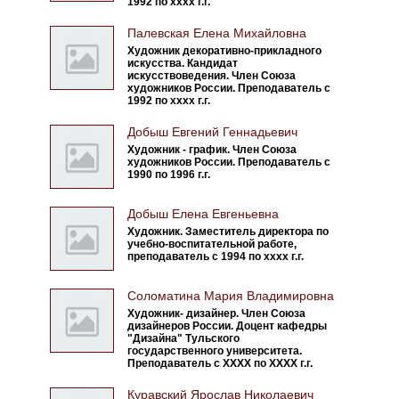
1992 по хххх г.г.
Палевская Елена Михайловна
Художник декоративно-прикладного
искусства. Кандидат
искусствоведения. Член Союза
художников России. Преподаватель с
1992 по хххх г.г.
Добыш Евгений Геннадьевич
Художник - график. Член Союза
художников России. Преподаватель с
1990 по 1996 г.г.
Добыш Елена Евгеньевна
Художник. Заместитель директора по
учебно-воспитательной работе,
преподаватель с 1994 по хххх г.г.
Соломатина Мария Владимировна
Художник- дизайнер. Член Союза
дизайнеров России. Доцент кафедры
"Дизайна" Тульского
государственного университета.
Преподаватель с ХХХХ по ХХХХ г.г.
Куравский Ярослав Николаевич