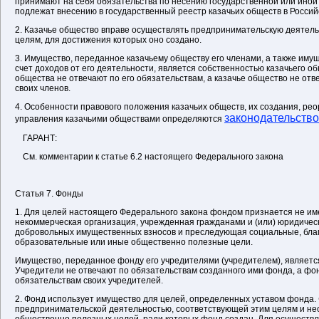
принимают на себя обязательства по несению государственной или иной
подлежат внесению в государственный реестр казачьих обществ в Росси
2. Казачье общество вправе осуществлять предпринимательскую деятел
целям, для достижения которых оно создано.
3. Имущество, переданное казачьему обществу его членами, а также иму
счет доходов от его деятельности, является собственностью казачьего о
общества не отвечают по его обязательствам, а казачье общество не отв
своих членов.
4. Особенности правового положения казачьих обществ, их создания, рео
законодательств
управления казачьими обществами определяются
ГАРАНТ:
См. комментарии к статье 6.2 настоящего Федерального закона
Статья 7. Фонды
1. Для целей настоящего Федерального закона фондом признается не и
некоммерческая организация, учрежденная гражданами и (или) юридичес
добровольных имущественных взносов и преследующая социальные, благ
образовательные или иные общественно полезные цели.
Имущество, переданное фонду его учредителями (учредителем), являетс
Учредители не отвечают по обязательствам созданного ими фонда, а фон
обязательствам своих учредителей.
2. Фонд использует имущество для целей, определенных уставом фонда.
предпринимательской деятельностью, соответствующей этим целям и н