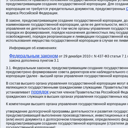
3. Особенности правового положения государственной корпорации устан
предусматривающим создание государственной корпорации. Для создани
корпорации не требуется учредительных документов, предусмотренных
кодекса Российской Федерации.
В законе, предусматривающем создание государственной корпорации, д
наименование государственной корпорации, цели ее деятельности, мест
управления ее деятельностью (в том числе органы управления государст
порядок их формирования, порядок назначения должностных лиц государ
освобождения), порядок реорганизации и ликвидации государственной к
использования имущества государственной корпорации в случае ее ликв
Информация об изменениях:
Федеральным законом
от 29 декабря 2010 г. N 437-ФЗ статья 7.
закона дополнена пунктом 3.1
3.1. Федеральным законом, предусматривающим создание государственн
предусмотрено формирование совета директоров или наблюдательного с
корпорации (далее - высший орган управления государственной корпорац
В состав высшего органа управления государственной корпорации могут в
являющиеся государственными гражданскими служащими. Правительство
порядок
устанавливает
участия членов Правительства Российской Фед
гражданских служащих в высших органах управления государственных ко
К компетенции высшего органа управления государственной корпорации 
утверждение долгосрочной программы деятельности и развития государс
предусматривающей выполнение производственных, инвестиционных и ф
(или) иного документа о долгосрочном планировании, определенного фе
предусматривающим создание государственной корпорации (стратегии д
государственной корпорации);