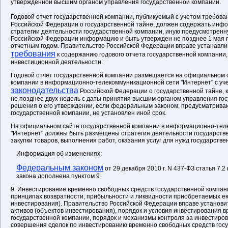
утвержденной высшим органом управления государственной компании.
Годовой отчет государственной компании, публикуемый с учетом требов
Российской Федерации о государственной тайне, должен содержать инф
стратегии деятельности государственной компании, иную предусмотрен
Российской Федерации информацию и быть утвержден не позднее 1 мая г
отчетным годом. Правительство Российской Федерации вправе устанавл
требования
к содержанию годового отчета государственной компании, 
инвестиционной деятельности.
Годовой отчет государственной компании размещается на официальном 
компании в информационно-телекоммуникационной сети "Интернет" с уч
законодательства
Российской Федерации о государственной тайне, к
не позднее двух недель с даты принятия высшим органом управления го
решения о его утверждении, если федеральным законом, предусматрив
государственной компании, не установлен иной срок.
На официальном сайте государственной компании в информационно-тел
"Интернет" должны быть размещены стратегия деятельности государств
закупки товаров, выполнения работ, оказания услуг для нужд государстве
Информация об изменениях:
Федеральным законом
от 29 декабря 2010 г. N 437-ФЗ статья 7.
закона дополнена пунктом 9
9. Инвестирование временно свободных средств государственной компан
принципах возвратности, прибыльности и ликвидности приобретаемых ею
инвестирования). Правительство Российской Федерации вправе установ
активов (объектов инвестирования), порядок и условия инвестирования 
государственной компании, порядок и механизмы контроля за инвестиров
совершения сделок по инвестированию временно свободных средств гос