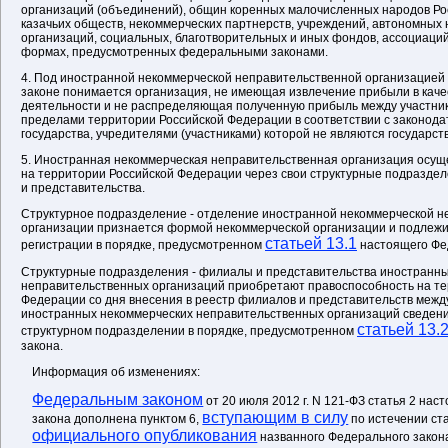
организаций (объединений), общин коренных малочисленных народов Ро
казачьих обществ, некоммерческих партнерств, учреждений, автономных
организаций, социальных, благотворительных и иных фондов, ассоциаций 
формах, предусмотренных федеральными законами.
4. Под иностранной некоммерческой неправительственной организацие
законе понимается организация, не имеющая извлечение прибыли в каче
деятельности и не распределяющая полученную прибыль между участник
пределами территории Российской Федерации в соответствии с законода
государства, учредителями (участниками) которой не являются государст
5. Иностранная некоммерческая неправительственная организация осущ
на территории Российской Федерации через свои структурные подраздел
и представительства.
Структурное подразделение - отделение иностранной некоммерческой н
организации признается формой некоммерческой организации и подлежи
статьей 13.1
регистрации в порядке, предусмотренном
настоящего Фед
Структурные подразделения - филиалы и представительства иностранн
неправительственных организаций приобретают правоспособность на те
Федерации со дня внесения в реестр филиалов и представительств меж
иностранных некоммерческих неправительственных организаций сведен
статьей 13.
структурном подразделении в порядке, предусмотренном
закона.
Информация об изменениях:
Федеральным законом
от 20 июля 2012 г. N 121-ФЗ статья 2 на
вступающим в силу
закона дополнена пунктом 6,
по истечении ст
официального опубликования
названного Федерального закон