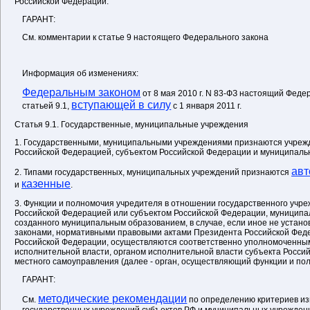
Российской Федерации.
ГАРАНТ:
См. комментарии к статье 9 настоящего Федерального закона
Информация об изменениях:
Федеральным законом
от 8 мая 2010 г. N 83-ФЗ настоящий Фед
вступающей в силу
статьей 9.1,
с 1 января 2011 г.
Статья 9.1. Государственные, муниципальные учреждения
1. Государственными, муниципальными учреждениями признаются учреж
Российской Федерацией, субъектом Российской Федерации и муниципал
ав
2. Типами государственных, муниципальных учреждений признаются
казенные
и
.
3. Функции и полномочия учредителя в отношении государственного учре
Российской Федерацией или субъектом Российской Федерации, муниципа
созданного муниципальным образованием, в случае, если иное не уста
законами, нормативными правовыми актами Президента Российской Фед
Российской Федерации, осуществляются соответственно уполномоченн
исполнительной власти, органом исполнительной власти субъекта Росси
местного самоуправления (далее - орган, осуществляющий функции и по
ГАРАНТ:
методические рекомендации
См.
по определению критериев и