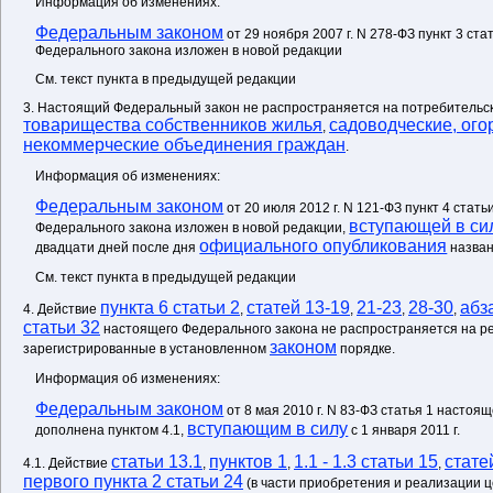
Информация об изменениях:
Федеральным законом
от 29 ноября 2007 г. N 278-ФЗ пункт 3 ста
Федерального закона изложен в новой редакции
См. текст пункта в предыдущей редакции
3. Настоящий Федеральный закон не распространяется на потребительс
товарищества собственников жилья
садоводческие, ого
,
некоммерческие объединения граждан
.
Информация об изменениях:
Федеральным законом
от 20 июля 2012 г. N 121-ФЗ пункт 4 стать
вступающей в си
Федерального закона изложен в новой редакции,
официального опубликования
двадцати дней после дня
назван
См. текст пункта в предыдущей редакции
пункта 6 статьи 2
статей 13-19
21-23
28-30
абз
4. Действие
,
,
,
,
статьи 32
настоящего Федерального закона не распространяется на р
законом
зарегистрированные в установленном
порядке.
Информация об изменениях:
Федеральным законом
от 8 мая 2010 г. N 83-ФЗ статья 1 настоя
вступающим в силу
дополнена пунктом 4.1,
с 1 января 2011 г.
статьи 13.1
пунктов 1
1.1 - 1.3 статьи 15
стате
4.1. Действие
,
,
,
первого пункта 2 статьи 24
(в части приобретения и реализации ц