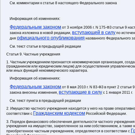
См. комментарии к статье 8 настоящего Федерального закона
Информация об изменениях:
Федеральным законом
от 3 ноября 2006 г. N 175-ФЗ статья 9 н
вступающей в силу
закона изложена в новой редакции,
по истече
официального опубликования
дня
названного Федерального з
См. текст статьи в предыдущей редакции
Статья 9. Частные учреждения
1. Частным учреждением признается некоммерческая организация, созд
(гражданином или юридическим лицом) для осуществления управленчески
или иных функций некоммерческого характера.
Информация об изменениях:
Федеральным законом
от 8 мая 2010 г. N 83-ФЗ в пункт 2 стать
вступающие в силу
закона внесены изменения,
с 1 января 2011 г.
См. текст пункта в предыдущей редакции
2. Имущество частного учреждения находится у него на праве оперативно
Гражданским кодексом
соответствии с
Российской Федерации.
3. Порядок финансового обеспечения деятельности частного учреждения 
учреждения на имущество, закрепленное за ним собственником, а также 
Г
приобретенное частным учреждением, определяются в соответствии с