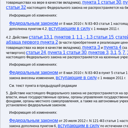
пункта 1 статьи 30
пу
товариществах на вере в качестве вкладчика),
,
статьи 32
настоящего Федерального закона не распространяется на 
Информация об изменениях:
Федеральным законом
от 8 мая 2010 г. N 83-ФЗ статья 1 настоя
вступающим в силу
дополнена пунктом 4.2,
с 1 января 2011 г.
статьи 13.1
пунктов 1
1.1 - 1.3 статьи 15
стате
4.2. Действие
,
,
,
абзаца первого пункта 2
(в части приобретения и реализации ценн
пункта 3
пункта 4
товариществах на вере в качестве вкладчика),
и
(за
статьи 24
пункта 1 статьи 30
пунктов 3
3.1
5
7
четвертого)
,
,
,
,
,
,
настоящего Федерального закона не распространяется на казенные учр
Информация об изменениях:
Федеральным законом
от 8 мая 2010 г. N 83-ФЗ в пункт 5 стать
вступающие в силу
закона внесены изменения,
с 1 января 2011 г.
См. текст пункта в предыдущей редакции
5. Действие настоящего Федерального закона не распространяется на о
власти, иные государственные органы, органы управления государстве
фондами, органы местного самоуправления, а также на автономные учре
установлено федеральным законом.
Информация об изменениях:
Федеральным законом
от 20 июля 2012 г. N 121-ФЗ статья 1 на
вступающим в силу
закона дополнена пунктом 6,
по истечении ст