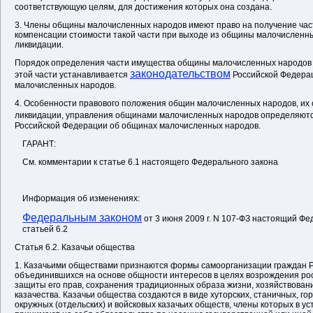
соответствующую целям, для достижения которых она создана.
3. Члены общины малочисленных народов имеют право на получение час
компенсации стоимости такой части при выходе из общины малочисленны
ликвидации.
Порядок определения части имущества общины малочисленных народов 
законодательством
этой части устанавливается
Российской Федера
малочисленных народов.
4. Особенности правового положения общин малочисленных народов, их 
ликвидации, управления общинами малочисленных народов определяют
Российской Федерации об общинах малочисленных народов.
ГАРАНТ:
См. комментарии к статье 6.1 настоящего Федерального закона
Информация об изменениях:
Федеральным законом
от 3 июня 2009 г. N 107-ФЗ настоящий Ф
статьей 6.2
Статья 6.2. Казачьи общества
1. Казачьими обществами признаются формы самоорганизации граждан 
объединившихся на основе общности интересов в целях возрождения рос
защиты его прав, сохранения традиционных образа жизни, хозяйствовани
казачества. Казачьи общества создаются в виде хуторских, станичных, го
окружных (отдельских) и войсковых казачьих обществ, члены которых в у