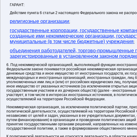
ГАРАНТ:
Действие пункта 6 статьи 2 настоящего Федерального закона не распро
религиозные организации
;
государственные корпорации, государственные компани
созданные ими некоммерческие организации, государс
муниципальные (в том числе бюджетные) учреждения
;
объединения работодателей, торгово-промышленные 
зарегистрированные в установленном законом порядк
6. Под некоммерческой организацией, выполняющей функции иностранног
Федеральном законе понимается российская некоммерческая организаци
денежные средства и иное имущество от иностранных государств, их гос
международных и иностранных организаций, иностранных граждан, лиц б
уполномоченных ими лиц и (или) от российских юридических лиц, получ
иное имущество от указанных источников (за исключением открытых акц
государственным участием и их дочерних обществ) (далее - иностранные 
участвует, в том числе в интересах иностранных источников, в политичес
осуществляемой на территории Российской Федерации.
Некоммерческая организация, за исключением политической партии, при
политической деятельности, осуществляемой на территории Российской 
независимо от целей и задач, указанных в ее учредительных документах, 
путем финансирования) в организации и проведении политических акций 
принятие государственными органами решений, направленных на измен
государственной политики, а также в формировании общественного мнени
К политической деятельности не относится деятельность в области науки, 