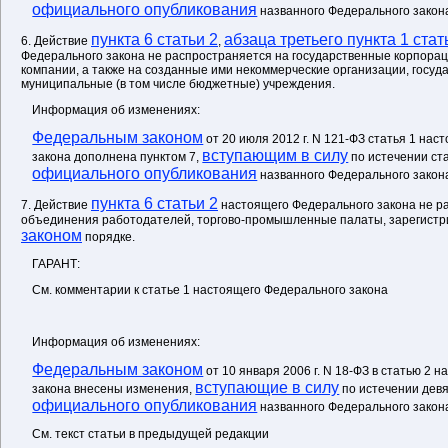
официального опубликования
названного Федерального закон
пункта 6 статьи 2
абзаца третьего пункта 1 стат
6. Действие
,
Федерального закона не распространяется на государственные корпорац
компании, а также на созданные ими некоммерческие организации, госуд
муниципальные (в том числе бюджетные) учреждения.
Информация об изменениях:
Федеральным законом
от 20 июля 2012 г. N 121-ФЗ статья 1 на
вступающим в силу
закона дополнена пунктом 7,
по истечении ст
официального опубликования
названного Федерального закон
пункта 6 статьи 2
7. Действие
настоящего Федерального закона не р
объединения работодателей, торгово-промышленные палаты, зарегистр
законом
порядке.
ГАРАНТ:
См. комментарии к статье 1 настоящего Федерального закона
Информация об изменениях:
Федеральным законом
от 10 января 2006 г. N 18-ФЗ в статью 2 
вступающие в силу
закона внесены изменения,
по истечении девя
официального опубликования
названного Федерального закон
См. текст статьи в предыдущей редакции