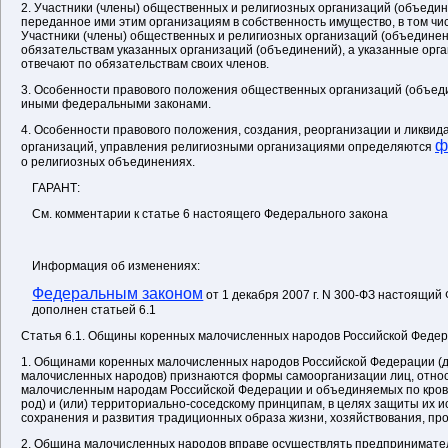
2. Участники (члены) общественных и религиозных организаций (объедин
переданное ими этим организациям в собственность имущество, в том чис
Участники (члены) общественных и религиозных организаций (объединен
обязательствам указанных организаций (объединений), а указанные орг
отвечают по обязательствам своих членов.
3. Особенности правового положения общественных организаций (объе
иными федеральными законами.
4. Особенности правового положения, создания, реорганизации и ликвид
ф
организаций, управления религиозными организациями определяются
о религиозных объединениях.
ГАРАНТ:
См. комментарии к статье 6 настоящего Федерального закона
Информация об изменениях:
Федеральным законом
от 1 декабря 2007 г. N 300-ФЗ настоящий
дополнен статьей 6.1
Статья 6.1. Общины коренных малочисленных народов Российской Феде
1. Общинами коренных малочисленных народов Российской Федерации (д
малочисленных народов) признаются формы самоорганизации лиц, отно
малочисленным народам Российской Федерации и объединяемых по кров
род) и (или) территориально-соседскому принципам, в целях защиты их 
сохранения и развития традиционных образа жизни, хозяйствования, про
2. Община малочисленных народов вправе осуществлять предпринимател